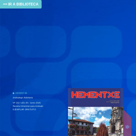
<< IR A BIBLIOTECA
HEMENTXE
Andoaingo Aldizkaria
Nº 152 / año 39 / Junio 2026
Revista trimestral para Andoain
EJEMPLAR GRATUITO