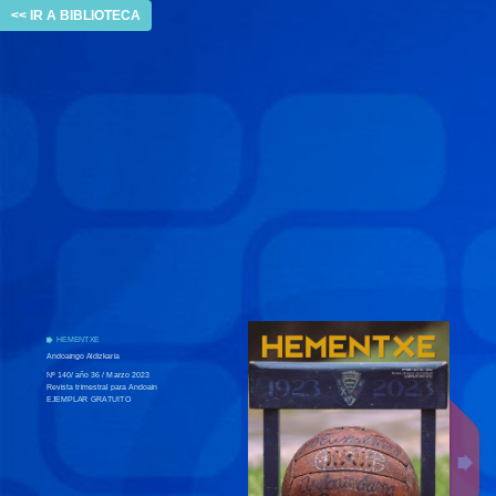
<< IR A BIBLIOTECA
HEMENTXE
Andoaingo Aldizkaria
Nº 140/ año 36 / Marzo 2023
Revista trimestral para Andoain
EJEMPLAR GRATUITO