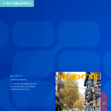
<< IR A BIBLIOTECA
HEMENTXE
Andoaingo Aldizkaria
Nº 134/ año 34/ Septiembre 2021
Revista trimestral para Andoain
EJEMPLAR GRATUITO