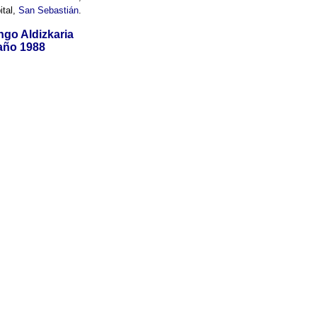
ital,
San Sebastián
.
ngo Aldizkaria
 año 1988